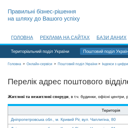
Правильні бізнес-рішення
на шляху до Вашого успіху
ГОЛОВНА
РЕКЛАМА НА САЙТАХ
БАЗИ ДАНИХ
Територіальний поділ України
Поштовий поділ Украї
Головна
>
Онлайн-сервіси
>
Поштовий поділ України
>
Індекси з цифри
Перелік адрес поштового відді
Житлові та нежитлові споруди
, в т.ч. будинки, офісні центри, 
Територія
Дніпропетровська обл., м. Кривий Ріг, вул. Чаплигіна, 80