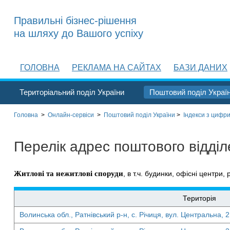
Правильні бізнес-рішення
на шляху до Вашого успіху
ГОЛОВНА
РЕКЛАМА НА САЙТАХ
БАЗИ ДАНИХ
Територіальний поділ України
Поштовий поділ Украї
Головна
>
Онлайн-сервіси
>
Поштовий поділ України
>
Індекси з цифри
Перелік адрес поштового відді
Житлові та нежитлові споруди
, в т.ч. будинки, офісні центри, 
Територія
Волинська обл., Ратнівський р-н, с. Річиця, вул. Центральна, 2