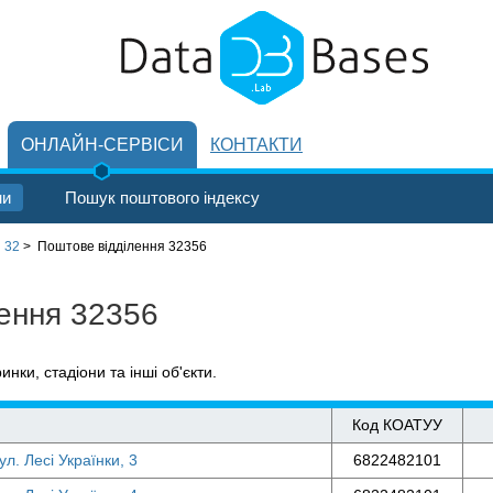
ОНЛАЙН-СЕРВІСИ
КОНТАКТИ
ни
Пошук поштового індексу
 32
>
Поштове відділення 32356
лення 32356
ринки, стадіони та інші об'єкти.
Код КОАТУУ
л. Лесі Українки, 3
6822482101