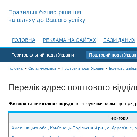
Правильні бізнес-рішення
на шляху до Вашого успіху
ГОЛОВНА
РЕКЛАМА НА САЙТАХ
БАЗИ ДАНИХ
Територіальний поділ України
Поштовий поділ Украї
Головна
>
Онлайн-сервіси
>
Поштовий поділ України
>
Індекси з цифри
Перелік адрес поштового відді
Житлові та нежитлові споруди
, в т.ч. будинки, офісні центри, 
Територія
Хмельницька обл., Кам’янець-Подільський р-н, с. Дерев’яне, ву