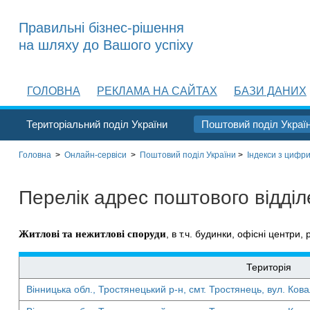
Правильні бізнес-рішення
на шляху до Вашого успіху
ГОЛОВНА
РЕКЛАМА НА САЙТАХ
БАЗИ ДАНИХ
Територіальний поділ України
Поштовий поділ Украї
Головна
>
Онлайн-сервіси
>
Поштовий поділ України
>
Індекси з цифри
Перелік адрес поштового відді
Житлові та нежитлові споруди
, в т.ч. будинки, офісні центри, 
Територія
Вінницька обл., Тростянецький р-н, смт. Тростянець, вул. Кова