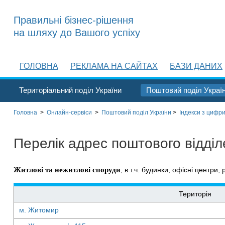
Правильні бізнес-рішення
на шляху до Вашого успіху
ГОЛОВНА
РЕКЛАМА НА САЙТАХ
БАЗИ ДАНИХ
Територіальний поділ України
Поштовий поділ Украї
Головна
>
Онлайн-сервіси
>
Поштовий поділ України
>
Індекси з цифри
Перелік адрес поштового відді
Житлові та нежитлові споруди
, в т.ч. будинки, офісні центри, 
Територія
м. Житомир