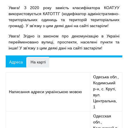
Увага! З 2020 року замість класифікатора КОАТУУ
використовується КАТОТТГ (кодифікатор адміністративно-
територіальних одиниць та територій територіальних
громад). У зв'язку з цим деякі дані на сайті застаріли!
Увага! Згідно із законом про декомунізацію в Україні
перейменовано вулиці, проспекти, населені пункти та
інше! У зв'язку з цим деякі дані на сайті застаріли!
Адреса
На карті
Одеська обл.,
Кодимський
р-н, с. Круті,
Написання адреси українською мовою
вул.
Центральна,
1
Одесская
обл.,