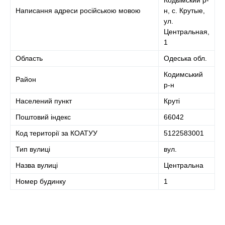
Кодымский р-
Написання адреси російською мовою
н, с. Крутые,
ул.
Центральная,
1
Область
Одеська обл.
Кодимський
Район
р-н
Населений пункт
Круті
Поштовий індекс
66042
Код території за КОАТУУ
5122583001
Тип вулиці
вул.
Назва вулиці
Центральна
Номер будинку
1