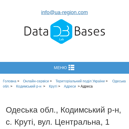
info@ua-region.com
МЕНЮ
Головна
>
Онлайн-сервіси
>
Територіальний поділ України
>
Одеська
обл.
>
Кодимський р-н
>
Круті
>
Адреси
>
Адреса
Одеська обл., Кодимський р-н,
с. Круті, вул. Центральна, 1