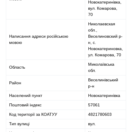
Новокатеринівка,
вул. Комарова,
70
Николаевская
обл.,
Написання адреси російською
Веселиновский р-
мовою
н, с.
Новокатериновка,
ул. Комарова, 70
Миколаївська
Область
обл.
Веселинівський
Район
р-н
Населений пункт
Новокатеринівка
Поштовий індекс
57061
Код території за КОАТУУ
4821780603
Тип вулиці
вул.